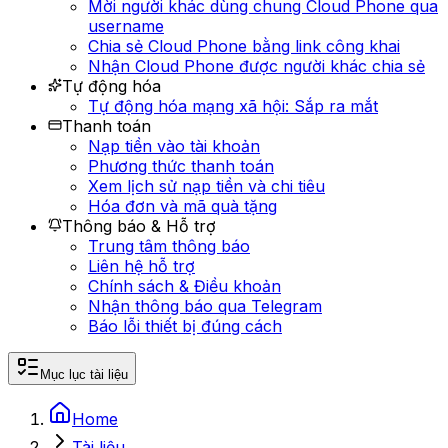
Mời người khác dùng chung Cloud Phone qua
username
Chia sẻ Cloud Phone bằng link công khai
Nhận Cloud Phone được người khác chia sẻ
Tự động hóa
Tự động hóa mạng xã hội: Sắp ra mắt
Thanh toán
Nạp tiền vào tài khoản
Phương thức thanh toán
Xem lịch sử nạp tiền và chi tiêu
Hóa đơn và mã quà tặng
Thông báo & Hỗ trợ
Trung tâm thông báo
Liên hệ hỗ trợ
Chính sách & Điều khoản
Nhận thông báo qua Telegram
Báo lỗi thiết bị đúng cách
Mục lục tài liệu
Home
Tài liệu