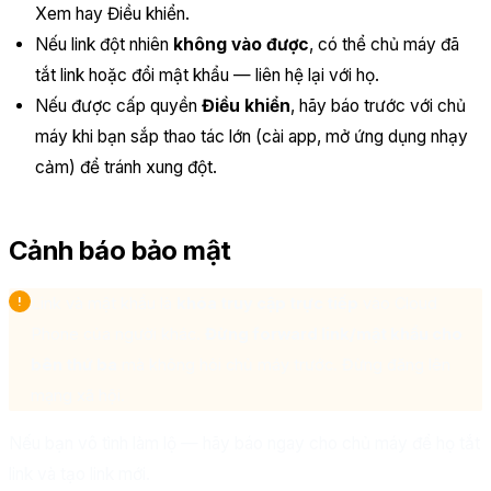
Xem hay Điều khiển.
Nếu link đột nhiên
không vào được
, có thể chủ máy đã
tắt link hoặc đổi mật khẩu — liên hệ lại với họ.
Nếu được cấp quyền
Điều khiển
, hãy báo trước với chủ
máy khi bạn sắp thao tác lớn (cài app, mở ứng dụng nhạy
cảm) để tránh xung đột.
Cảnh báo bảo mật
Link và mật khẩu là
khóa truy cập trực tiếp
vào Cloud
Phone của người khác.
Đừng forward link/mật khẩu cho
bên thứ ba
mà không hỏi chủ máy trước. Đừng đăng lên
mạng xã hội.
Nếu bạn vô tình làm lộ — hãy báo ngay cho chủ máy để họ tắt
link và tạo link mới.