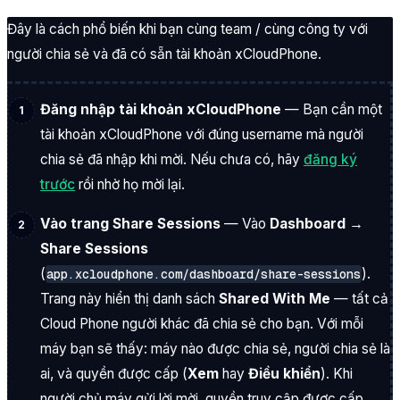
Đây là cách phổ biến khi bạn cùng team / cùng công ty với
người chia sẻ và đã có sẵn tài khoản xCloudPhone.
Đăng nhập tài khoản xCloudPhone
— Bạn cần một
tài khoản xCloudPhone với đúng username mà người
chia sẻ đã nhập khi mời. Nếu chưa có, hãy
đăng ký
trước
rồi nhờ họ mời lại.
Vào trang Share Sessions
— Vào
Dashboard →
Share Sessions
(
).
app.xcloudphone.com/dashboard/share-sessions
Trang này hiển thị danh sách
Shared With Me
— tất cả
Cloud Phone người khác đã chia sẻ cho bạn. Với mỗi
máy bạn sẽ thấy: máy nào được chia sẻ, người chia sẻ là
ai, và quyền được cấp (
Xem
hay
Điều khiển
). Khi
người chủ máy gửi lời mời, quyền truy cập được cấp