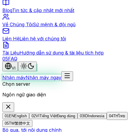
Blog
Tin tức & cập nhật mới nhất
Về Chúng Tôi
Sứ mệnh & đội ngũ
Liên Hệ
Liên hệ với chúng tôi
Tài Liệu
Hướng dẫn sử dụng & tài liệu tích hợp
0
5
FAQ
VI
Nhận máy
Nhận máy ngay
Chọn server
Ngôn ngữ giao diện
01
EN
English
02
VI
Tiếng Việt
Đang dùng
03
ID
Indonesia
04
TH
ไทย
05
TW
繁體中文
Bỏ qua, tới nội dung chính