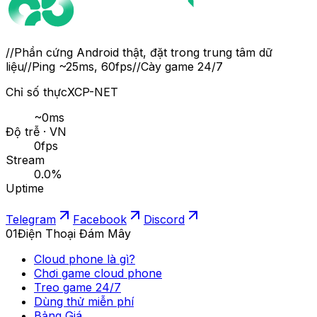
//
Phần cứng Android thật, đặt trong trung tâm dữ
liệu
//
Ping ~25ms, 60fps
//
Cày game 24/7
Chỉ số thực
XCP-NET
~
0
ms
Độ trễ · VN
0
fps
Stream
0.0
%
Uptime
Telegram
Facebook
Discord
01
Điện Thoại Đám Mây
Cloud phone là gì?
Chơi game cloud phone
Treo game 24/7
Dùng thử miễn phí
Bảng Giá