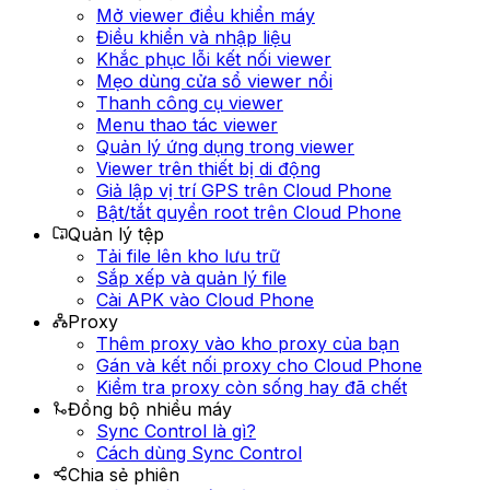
Mở viewer điều khiển máy
Điều khiển và nhập liệu
Khắc phục lỗi kết nối viewer
Mẹo dùng cửa sổ viewer nổi
Thanh công cụ viewer
Menu thao tác viewer
Quản lý ứng dụng trong viewer
Viewer trên thiết bị di động
Giả lập vị trí GPS trên Cloud Phone
Bật/tắt quyền root trên Cloud Phone
Quản lý tệp
Tải file lên kho lưu trữ
Sắp xếp và quản lý file
Cài APK vào Cloud Phone
Proxy
Thêm proxy vào kho proxy của bạn
Gán và kết nối proxy cho Cloud Phone
Kiểm tra proxy còn sống hay đã chết
Đồng bộ nhiều máy
Sync Control là gì?
Cách dùng Sync Control
Chia sẻ phiên