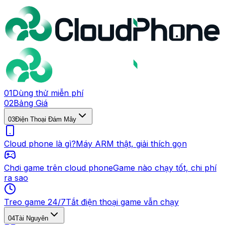
0
1
Dùng thử miễn phí
0
2
Bảng Giá
0
3
Điện Thoại Đám Mây
Cloud phone là gì?
Máy ARM thật, giải thích gọn
Chơi game trên cloud phone
Game nào chạy tốt, chi phí
ra sao
Treo game 24/7
Tắt điện thoại game vẫn chạy
0
4
Tài Nguyên