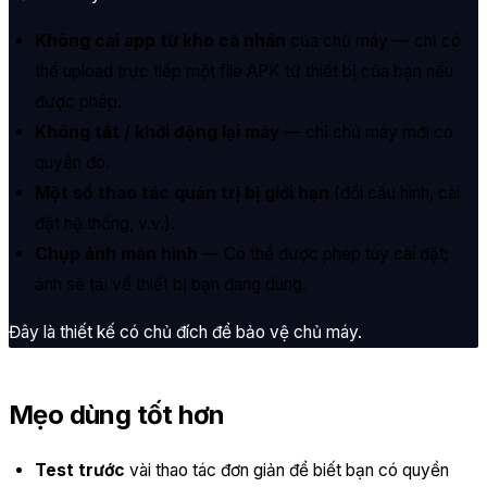
Không cài app từ kho cá nhân
của chủ máy — chỉ có
thể upload trực tiếp một file APK từ thiết bị của bạn nếu
được phép.
Không tắt / khởi động lại máy
— chỉ chủ máy mới có
quyền đó.
Một số thao tác quản trị bị giới hạn
(đổi cấu hình, cài
đặt hệ thống, v.v.).
Chụp ảnh màn hình
— Có thể được phép tùy cài đặt;
ảnh sẽ tải về thiết bị bạn đang dùng.
Đây là thiết kế có chủ đích để bảo vệ chủ máy.
Mẹo dùng tốt hơn
Test trước
vài thao tác đơn giản để biết bạn có quyền