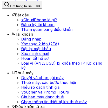
Tìm trong tài liệu…
⌘K
Bắt đầu
xCloudPhone là gì?
Đăng ký tài khoản
Tham quan bảng điều khiển
Tài khoản
Đăng nhập
Xác thực 2 lớp (2FA)
Đặt lại mật khẩu
Xác minh email
Hoàn tất hồ sơ
Loại ví (VND/USD) bị khóa theo IP lúc đăng
ký
Thuê máy
Duyệt và chọn gói máy
Thuê máy: các bước thực hiện
Hiểu rõ cách tính giá
Voucher và Promo Hours
Gia hạn máy đang thuê
Chọn thông tin thiết bị khi thuê máy
Điều khiển từ xa