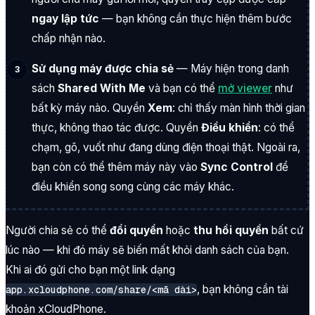
ngay lập tức
— bạn không cần thực hiện thêm bước
chấp nhận nào.
Sử dụng máy được chia sẻ
— Máy hiện trong danh
sách
Shared With Me
và bạn có thể
mở viewer
như
bất kỳ máy nào. Quyền
Xem
: chỉ thấy màn hình thời gian
thực, không thao tác được. Quyền
Điều khiển
: có thể
chạm, gõ, vuốt như đang dùng điện thoại thật. Ngoài ra,
bạn còn có thể thêm máy này vào
Sync Control
để
điều khiển song song cùng các máy khác.
Người chia sẻ có thể
đổi quyền
hoặc
thu hồi quyền
bất cứ
lúc nào — khi đó máy sẽ biến mất khỏi danh sách của bạn.
Khi ai đó gửi cho bạn một link dạng
, bạn không cần tài
app.xcloudphone.com/share/<mã dài>
khoản xCloudPhone.