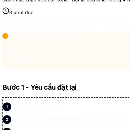
3 phút đọc
Nếu bạn quên mật khẩu hoặc nghi ngờ tài khoản bị lộ, hãy đặt l
Trang này chỉ áp dụng cho tài khoản có mật khẩu
, tức là t
bằng email đóng lại. Nếu bạn đăng nhập bằng Google, tài kh
đặt lại
, và mục "Change password" cũng không hiển thị tron
bấm
Đăng nhập với Google
ở trang đăng nhập là vào được.
Bước 1 - Yêu cầu đặt lại
Vào trang
Đăng nhập
.
Bấm liên kết
"Quên mật khẩu?"
ngay dưới ô mật khẩu.