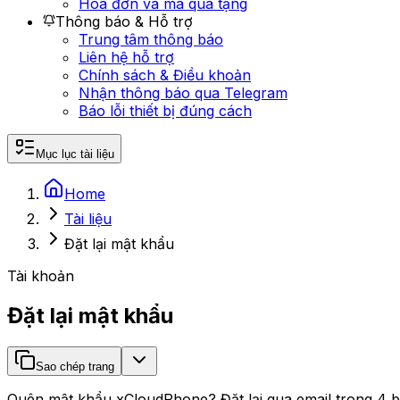
Hóa đơn và mã quà tặng
Thông báo & Hỗ trợ
Trung tâm thông báo
Liên hệ hỗ trợ
Chính sách & Điều khoản
Nhận thông báo qua Telegram
Báo lỗi thiết bị đúng cách
Mục lục tài liệu
Home
Tài liệu
Đặt lại mật khẩu
Tài khoản
Đặt lại mật khẩu
Sao chép trang
Quên mật khẩu xCloudPhone? Đặt lại qua email trong 4 bư