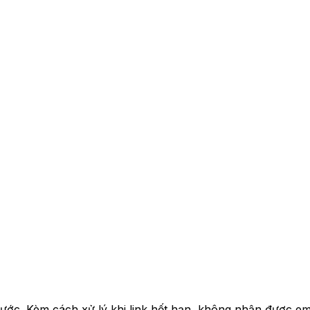
ớc. Kèm cách xử lý khi link hết hạn, không nhận được emai