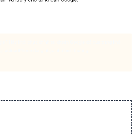
e? Hãy khôi phục chính tài khoản Google đó qua trang khôi
lại xCloudPhone đăng nhập như bình thường.