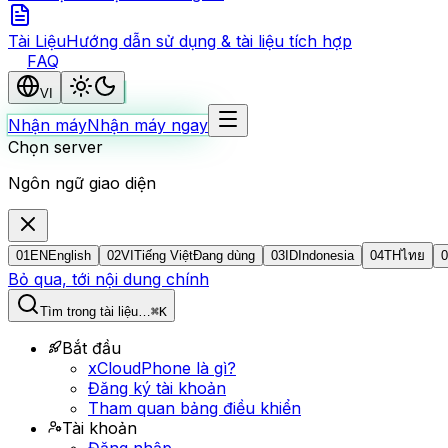
Tài Liệu
Hướng dẫn sử dụng & tài liệu tích hợp
FAQ
VI
Nhận máy
Nhận máy ngay
Chọn server
Ngôn ngữ giao diện
01
EN
English
02
VI
Tiếng Việt
Đang dùng
03
ID
Indonesia
04
TH
ไทย
0
Bỏ qua, tới nội dung chính
Tìm trong tài liệu…
⌘K
Bắt đầu
xCloudPhone là gì?
Đăng ký tài khoản
Tham quan bảng điều khiển
Tài khoản