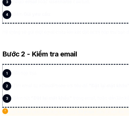
Nhập
email
hoặc
username
của bạn.
Bấm
Gửi yêu cầu
.
Hệ thống sẽ gửi một email chứa liên kết đặt lại tới hộp thư bạn 
Bước 2 - Kiểm tra email
Mở hộp thư.
Tìm email từ xCloudPhone với tiêu đề
"Đặt lại mật khẩu
Bấm nút
"Đặt lại mật khẩu"
trong email, hoặc dán liên kế
Liên kết đặt lại chỉ có hiệu lực trong
30 phút
. Sau đó liên kết 