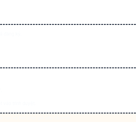
đã đăng ký.
"
.
t vào trình duyệt.
hết hạn và bạn phải gửi yêu cầu mới.