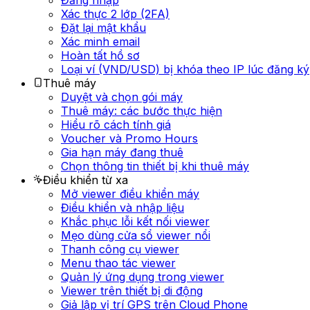
Đăng nhập
Xác thực 2 lớp (2FA)
Đặt lại mật khẩu
Xác minh email
Hoàn tất hồ sơ
Loại ví (VND/USD) bị khóa theo IP lúc đăng ký
Thuê máy
Duyệt và chọn gói máy
Thuê máy: các bước thực hiện
Hiểu rõ cách tính giá
Voucher và Promo Hours
Gia hạn máy đang thuê
Chọn thông tin thiết bị khi thuê máy
Điều khiển từ xa
Mở viewer điều khiển máy
Điều khiển và nhập liệu
Khắc phục lỗi kết nối viewer
Mẹo dùng cửa sổ viewer nổi
Thanh công cụ viewer
Menu thao tác viewer
Quản lý ứng dụng trong viewer
Viewer trên thiết bị di động
Giả lập vị trí GPS trên Cloud Phone