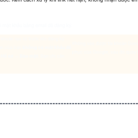
ại mật khẩu bằng email đã đăng ký.
ài khoản tạo từ trước khi đăng ký
Không vào được tài khoản Googl
oản của bạn
không có mật khẩu để
phục của Google, sau đó quay 
g
Hồ sơ → Bảo mật
. Bạn chỉ cần