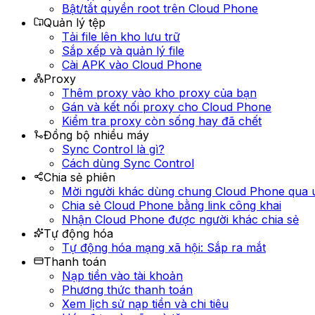
Bật/tắt quyền root trên Cloud Phone
Quản lý tệp
Tải file lên kho lưu trữ
Sắp xếp và quản lý file
Cài APK vào Cloud Phone
Proxy
Thêm proxy vào kho proxy của bạn
Gán và kết nối proxy cho Cloud Phone
Kiểm tra proxy còn sống hay đã chết
Đồng bộ nhiều máy
Sync Control là gì?
Cách dùng Sync Control
Chia sẻ phiên
Mời người khác dùng chung Cloud Phone qua
Chia sẻ Cloud Phone bằng link công khai
Nhận Cloud Phone được người khác chia sẻ
Tự động hóa
Tự động hóa mạng xã hội: Sắp ra mắt
Thanh toán
Nạp tiền vào tài khoản
Phương thức thanh toán
Xem lịch sử nạp tiền và chi tiêu