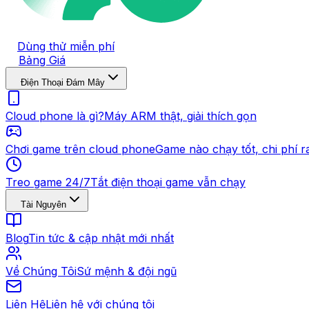
Dùng thử miễn phí
Bảng Giá
Điện Thoại Đám Mây
Cloud phone là gì?
Máy ARM thật, giải thích gọn
Chơi game trên cloud phone
Game nào chạy tốt, chi phí r
Treo game 24/7
Tắt điện thoại game vẫn chạy
Tài Nguyên
Blog
Tin tức & cập nhật mới nhất
Về Chúng Tôi
Sứ mệnh & đội ngũ
Liên Hệ
Liên hệ với chúng tôi