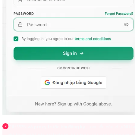
Tắt VPN và proxy trước khi đăng ký.
Loại tiền của ví (VND 