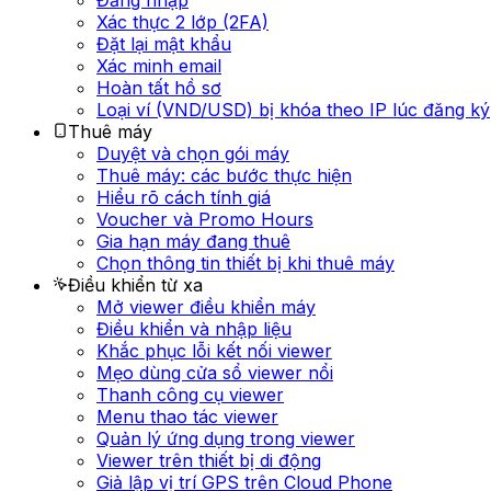
Đăng nhập
Xác thực 2 lớp (2FA)
Đặt lại mật khẩu
Xác minh email
Hoàn tất hồ sơ
Loại ví (VND/USD) bị khóa theo IP lúc đăng ký
Thuê máy
Duyệt và chọn gói máy
Thuê máy: các bước thực hiện
Hiểu rõ cách tính giá
Voucher và Promo Hours
Gia hạn máy đang thuê
Chọn thông tin thiết bị khi thuê máy
Điều khiển từ xa
Mở viewer điều khiển máy
Điều khiển và nhập liệu
Khắc phục lỗi kết nối viewer
Mẹo dùng cửa sổ viewer nổi
Thanh công cụ viewer
Menu thao tác viewer
Quản lý ứng dụng trong viewer
Viewer trên thiết bị di động
Giả lập vị trí GPS trên Cloud Phone