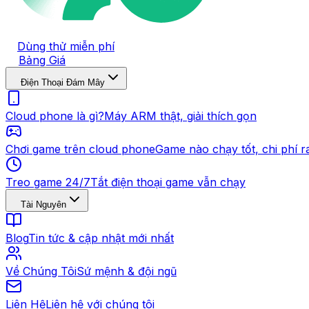
Dùng thử miễn phí
Bảng Giá
Điện Thoại Đám Mây
Cloud phone là gì?
Máy ARM thật, giải thích gọn
Chơi game trên cloud phone
Game nào chạy tốt, chi phí r
Treo game 24/7
Tắt điện thoại game vẫn chạy
Tài Nguyên
Blog
Tin tức & cập nhật mới nhất
Về Chúng Tôi
Sứ mệnh & đội ngũ
Liên Hệ
Liên hệ với chúng tôi