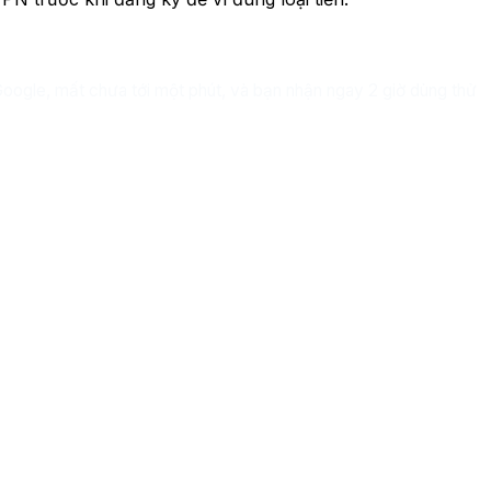
oogle, mất chưa tới một phút, và bạn nhận ngay 2 giờ dùng thử