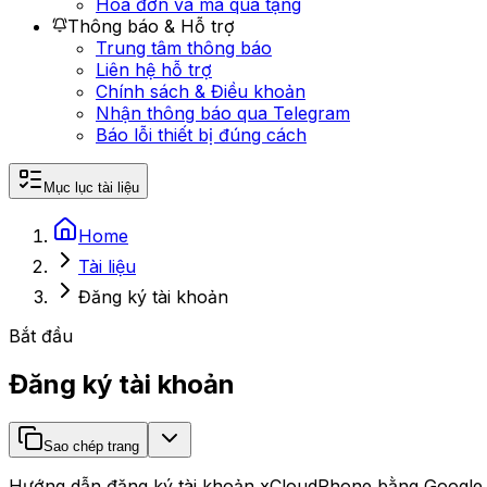
Hóa đơn và mã quà tặng
Thông báo & Hỗ trợ
Trung tâm thông báo
Liên hệ hỗ trợ
Chính sách & Điều khoản
Nhận thông báo qua Telegram
Báo lỗi thiết bị đúng cách
Mục lục tài liệu
Home
Tài liệu
Đăng ký tài khoản
Bắt đầu
Đăng ký tài khoản
Sao chép trang
Hướng dẫn đăng ký tài khoản xCloudPhone bằng Google, ho