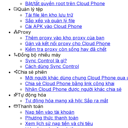
Bật/tắt quyền root trên Cloud Phone
Quản lý tệp
Tải file lên kho lưu trữ
Sắp xếp và quản lý file
Cài APK vào Cloud Phone
Proxy
Thêm proxy vào kho proxy của bạn
Gán và kết nối proxy cho Cloud Phone
Kiểm tra proxy còn sống hay đã chết
Đồng bộ nhiều máy
Sync Control là gì?
Cách dùng Sync Control
Chia sẻ phiên
Mời người khác dùng chung Cloud Phone qua
Chia sẻ Cloud Phone bằng link công khai
Nhận Cloud Phone được người khác chia sẻ
Tự động hóa
Tự động hóa mạng xã hội: Sắp ra mắt
Thanh toán
Nạp tiền vào tài khoản
Phương thức thanh toán
Xem lịch sử nạp tiền và chi tiêu