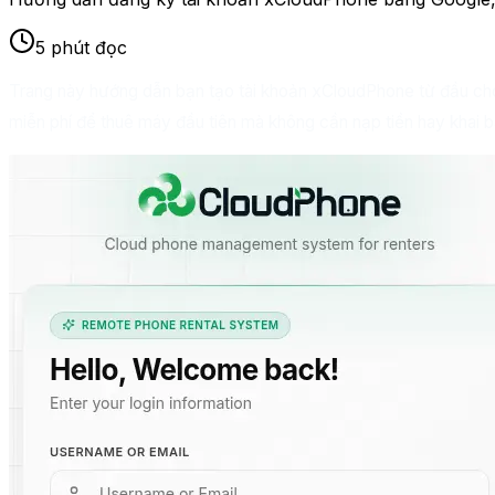
5 phút đọc
Trang này hướng dẫn bạn tạo tài khoản xCloudPhone từ đầu cho 
miễn phí để thuê máy đầu tiên mà không cần nạp tiền hay khai b