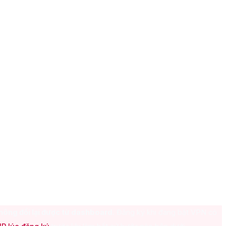
hông đổi lại được từ dashboard
. Đăng ký khi đang bật VPN có