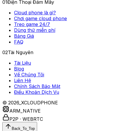
01
Điện Thoại Đám Mây
Cloud phone là gì?
Chơi game cloud phone
Treo game 24/7
Dùng thử miễn phí
Bảng Giá
FAQ
02
Tài Nguyên
Tài Liệu
Blog
Về Chúng Tôi
Liên Hệ
Chính Sách Bảo Mật
Điều Khoản Dịch Vụ
© 2026_XCLOUDPHONE
ARM_NATIVE
P2P · WEBRTC
Back_To_Top