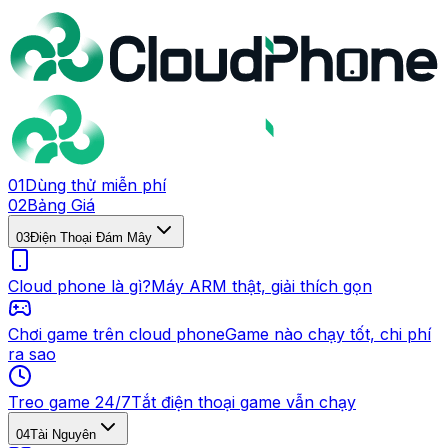
0
1
Dùng thử miễn phí
0
2
Bảng Giá
0
3
Điện Thoại Đám Mây
Cloud phone là gì?
Máy ARM thật, giải thích gọn
Chơi game trên cloud phone
Game nào chạy tốt, chi phí
ra sao
Treo game 24/7
Tắt điện thoại game vẫn chạy
0
4
Tài Nguyên