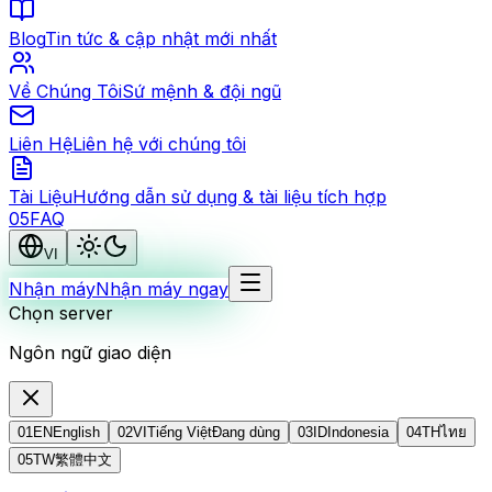
Blog
Tin tức & cập nhật mới nhất
Về Chúng Tôi
Sứ mệnh & đội ngũ
Liên Hệ
Liên hệ với chúng tôi
Tài Liệu
Hướng dẫn sử dụng & tài liệu tích hợp
0
5
FAQ
VI
Nhận máy
Nhận máy ngay
Chọn server
Ngôn ngữ giao diện
01
EN
English
02
VI
Tiếng Việt
Đang dùng
03
ID
Indonesia
04
TH
ไทย
05
TW
繁體中文