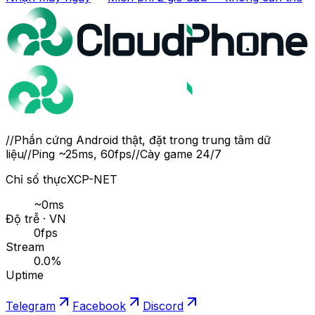
//
Phần cứng Android thật, đặt trong trung tâm dữ
liệu
//
Ping ~25ms, 60fps
//
Cày game 24/7
Chỉ số thực
XCP-NET
~
0
ms
Độ trễ · VN
0
fps
Stream
0.0
%
Uptime
Telegram
Facebook
Discord