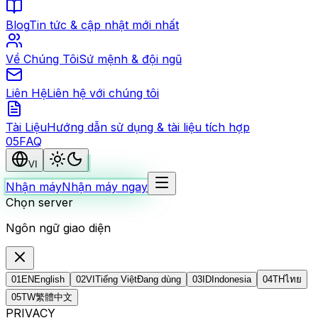
Blog
Tin tức & cập nhật mới nhất
Về Chúng Tôi
Sứ mệnh & đội ngũ
Liên Hệ
Liên hệ với chúng tôi
Tài Liệu
Hướng dẫn sử dụng & tài liệu tích hợp
0
5
FAQ
VI
Nhận máy
Nhận máy ngay
Chọn server
Ngôn ngữ giao diện
01
EN
English
02
VI
Tiếng Việt
Đang dùng
03
ID
Indonesia
04
TH
ไทย
05
TW
繁體中文
PRIVACY