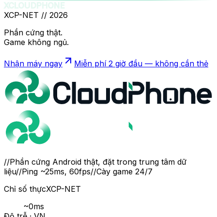
XCLOUDPHONE
XCP-NET //
2026
Phần cứng thật.
Game không ngủ.
Nhận máy ngay
Miễn phí 2 giờ đầu — không cần thẻ
//
Phần cứng Android thật, đặt trong trung tâm dữ
liệu
//
Ping ~25ms, 60fps
//
Cày game 24/7
Chỉ số thực
XCP-NET
~
0
ms
Độ trễ · VN