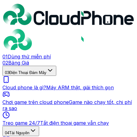
0
1
Dùng thử miễn phí
0
2
Bảng Giá
0
3
Điện Thoại Đám Mây
Cloud phone là gì?
Máy ARM thật, giải thích gọn
Chơi game trên cloud phone
Game nào chạy tốt, chi phí
ra sao
Treo game 24/7
Tắt điện thoại game vẫn chạy
0
4
Tài Nguyên